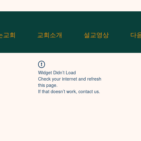
는교회
교회소개
설교영상
다
Widget Didn’t Load
Check your internet and refresh
this page.
If that doesn’t work, contact us.