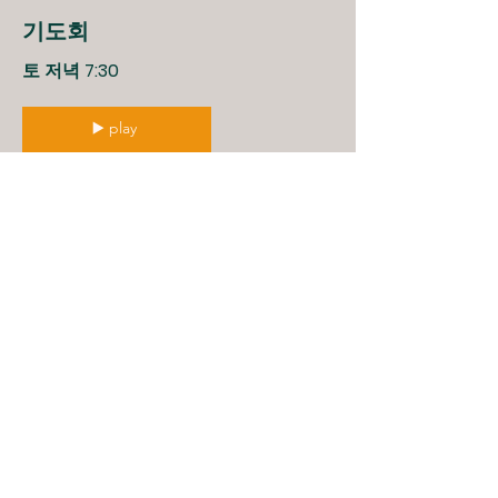
기도회
​토 저녁 7:30
▶️ play
예수님이
​세우시는 교회
서울시 중랑구 면목로27길 56
stones153153@gmail.com
Tel:
010-4324-3355
주일예배 2:30pm 아침예배(월-금) 6:30am