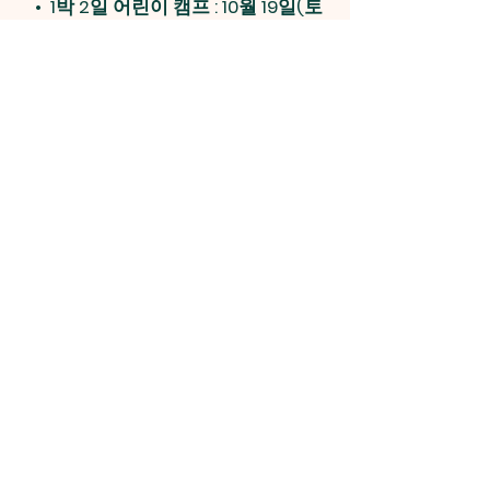
•
1박 2일 어린이 캠프 : 10월 19일(토
오후3시)~20일(주일예배)
•
장년 성경통독캠프 : 10월 9일(수)
아침9시-저녁10시
2. 6~8월 성경 읽기 / 말씀 묵상해
요!
- 매일 같은 날짜의 잠언 읽기
Previous
Next