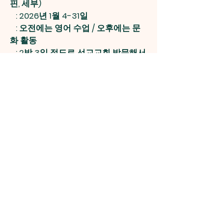
핀, 세부)
: 2026년 1월 4-31일
: 오전에는 영어 수업 / 오후에는 문
화 활동
: 2박 3일 정도로 선교교회 방문해서
봉사하고, 함께 예배하는 시간
2. 교인동정
: 12스톤스 사업 <네이버 또는 쿠팡에
서 회사명: earth365, 품목: 초경량양
산>
: 조현석(5.22-6.12 논산훈련소 훈련)
/ 권재완 6월 17일(화) 제대
: 여름수련회 8월 14일(목)- 16일(토)
Previous
Next