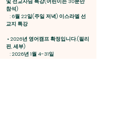
및 선교사님 특강(어린이는 30분만
참석)
: 6월 22일(주일 저녁) 이스라엘 선
교지 특강
•
2026년 영어캠프 확정입니다.(필리
핀, 세부)
: 2026년 1월 4-31일
: 오전에는 영어 수업 / 오후에는 문
화 활동
: 2박 3일 정도로 선교교회 방문해서
봉사하고, 함께 예배하는 시간
2. 교인동정
: 12스톤스 사업 <네이버 또는 쿠팡에
서 회사명: earth365, 품목: 초경량양
산>