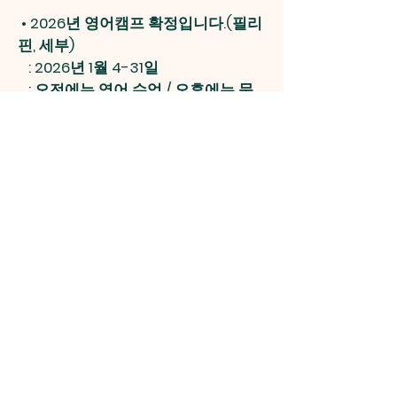
•
2026년 영어캠프 확정입니다.(필리
핀, 세부)
: 2026년 1월 4-31일
: 오전에는 영어 수업 / 오후에는 문
화 활동
: 2박 3일 정도로 선교교회 방문해서
봉사하고, 함께 예배하는 시간
이번주까지만 얼리버드 행사가 가
능합니다(신청을 서두르세요!)
2. 교인동정
: 12스톤스 사업 <품목: 쿠팡 초경량양
산, 야채, 단기임대업, >
Previous
Next